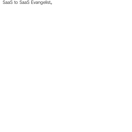
SaaS to SaaS Evangelist。
取締役 兼 CPO
​井上 一星
早稲田大学政治経済学部を卒業後、IT業界のリ
ーディングカンパニーであるVMwareに新卒入
社。同社において、テクニカルサポートエンジ