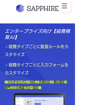
エンタープライズ向け【経費精
算AI】
✓経費タイプごとに監査ルールをカ
スタマイズ
✓経費タイプごとに入力フォームを
カスタマイズ
マルチカンパニー対応 / 外貨対応 / 個社規定 /
部門ごとの承認フロー設定